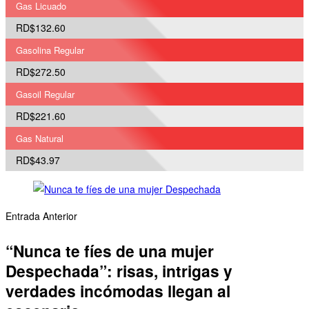
Gas Licuado
RD$132.60
Gasolina Regular
RD$272.50
Gasoil Regular
RD$221.60
Gas Natural
RD$43.97
Entrada Anterior
“Nunca te fíes de una mujer
Despechada”: risas, intrigas y
verdades incómodas llegan al